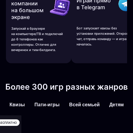
Играй прямо
компании
в Telegram
на большом
экране
Бот запускает квизы без
Запускай в браузере
установки приложений. Открой
на компьютере/ТВ и подключай
чат, отправь команду — и игра
до 6 телефонов как
началась.
контроллеры. Отлично для
вечеринок и тим‑билдинга.
Более 300 игр разных жанров
Квизы
Пати-игры
Всей семьей
Детям
ЕСПЛАТНО
БЕСПЛАТНО