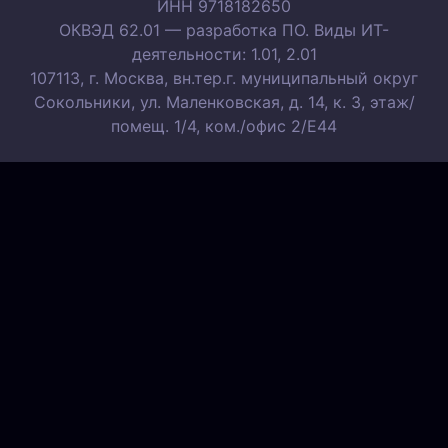
ИНН 9718182650
ОКВЭД 62.01 — разработка ПО. Виды ИТ-
деятельности: 1.01, 2.01
107113, г. Москва, вн.тер.г. муниципальный округ
Сокольники, ул. Маленковская, д. 14, к. 3, этаж/
помещ. 1/4, ком./офис 2/Е44