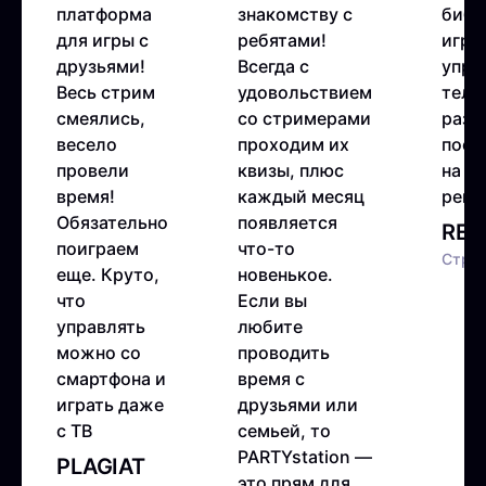
платформа
знакомству с
библ
для игры с
ребятами!
игр,
друзьями!
Всегда с
упра
Весь стрим
удовольствием
теле
смеялись,
со стримерами
разр
весело
проходим их
пост
провели
квизы, плюс
на сл
время!
каждый месяц
реко
Обязательно
появляется
RED
поиграем
что-то
Стри
еще. Круто,
новенькое.
что
Если вы
управлять
любите
можно со
проводить
смартфона и
время с
играть даже
друзьями или
с ТВ
семьей, то
PARTYstation —
PLAGIAT
это прям для